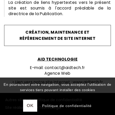
La création de liens hypertextes vers le présent
site est soumis à l'accord préalable de la
directrice de la Publication.
CRÉATION, MAINTENANCE ET
RÉFÉRENCEMENT DE SITE INTERNET
AID TECHNOLOGIE
E-mail: contact@aidtech.fr
Agence Web
>
Lien vers notre site Internet
:
www.aidtech.fr
En poursuivant votre navigation, vous acceptez l'utilisation de
services tiers pouvant installer des cookies
Autres sites
|
Politique de confidentialité
OK
Politique de confidentialité
Site réalisé par AID Technologie